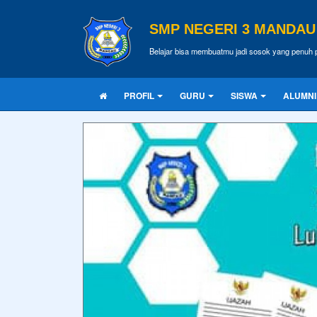
SMP NEGERI 3 MANDAU
Belajar bisa membuatmu jadi sosok yang penuh p
PROFIL
GURU
SISWA
ALUMNI