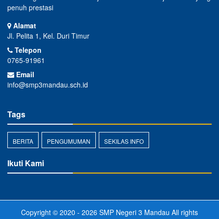
penuh prestasi
Alamat
Jl. Pelita 1, Kel. Duri Timur
Telepon
0765-91961
Email
info@smp3mandau.sch.id
Tags
BERITA
PENGUMUMAN
SEKILAS INFO
Ikuti Kami
Copyright © 2020 - 2026
SMP Negeri 3 Mandau
All rights